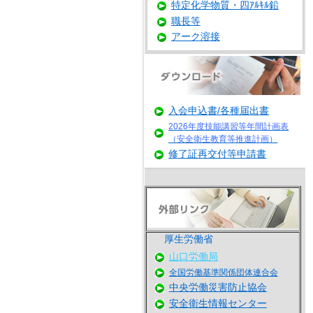
特定化学物質・四ｱﾙｷﾙ鉛
職長等
アーク溶接
入会申込書/各種届出書
2026年度技能講習等年間計画表
（安全衛生教育等推進計画）
修了証再交付等申請書
厚生労働省
山口労働局
全国労働基準関係団体連合会
中央労働災害防止協会
安全衛生情報センター