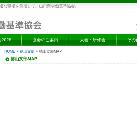
適な職場を目指して。山口県労働基準協会。
2026
協会のご案内
大会・研修会
その
HOME
>
徳山支部
>
徳山支部MAP
徳山支部MAP