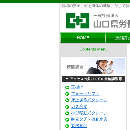
職場の安全、心と身体の健康、そして快
HOME
技能講習
Contents Menu
▼ アクセスの多い１０の技能講習等
玉掛け
フォークリフト
床上操作式クレーン
ガス溶接
小型移動式クレーン
酸素欠乏・硫化水素
有機溶剤