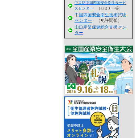
中災防中国四国安全衛生サービ
スセンター
（セミナー等）
中国四国安全衛生技術試験
センター
（免許関係）
山口産業保健総合支援セン
ター